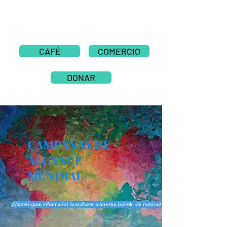
CAFÉ
COMERCIO
DONAR
CAMPAÑAS DE
ALCANCE
MUNDIAL
¡Manténgase informado! Suscríbete a nuestro boletín de noticias!