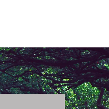
NOTICIAS
NOTICIAS
More
Seleccione el idioma
Google Translate no es
perfecto.