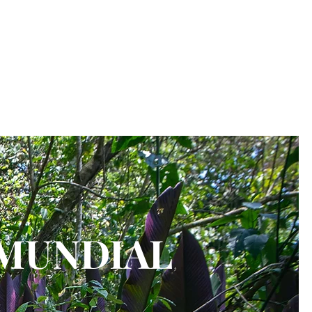
NOTICIAS
NOTICIAS
More
Seleccione el idioma
Google Translate no es
perfecto.
 MUNDIAL