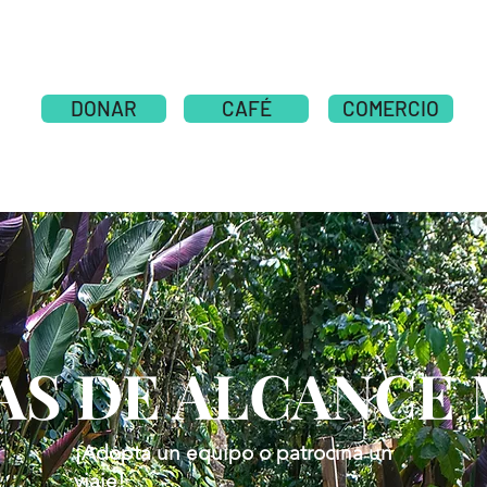
SOBRE
New Page
NOTICIAS
NOTICIAS
DONAR
CAFÉ
COMERCIO
S DE ALCANCE
¡Adopta un equipo o patrocina un
viaje!