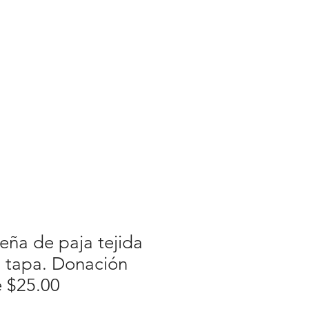
NOTICIAS
NOTICIAS
More
Seleccione el idioma
Google Translate no es
perfecto.
ña de paja tejida
 tapa. Donación
e $25.00