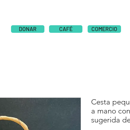
SOBRE
New Page
NOTICIAS
NOTICIAS
DONAR
CAFÉ
COMERCIO
Cesta peque
a mano con
sugerida d