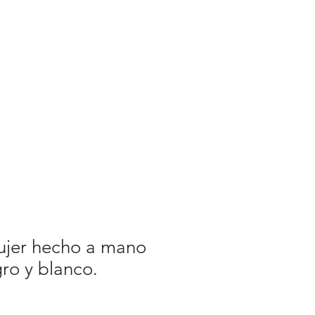
NOTICIAS
NOTICIAS
More
Seleccione el idioma
Google Translate no es
perfecto.
ujer hecho a mano
gro y blanco.