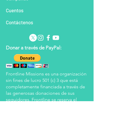
Cu
entos
Con
táctenos
Donar a través de PayPal:
Frontline Missions es una organización
sin fines de lucro 501 (c) 3 que está
completamente financiada a través de
las generosas donaciones de sus
seguidores. Frontline se reserva el
derecho de aplicar los fondos
donados a las áreas que se determine
que están más necesitadas en ese
momento, pero se esforzará por honrar