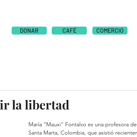
SOBRE
New Page
NOTICIAS
NOTICIAS
DONAR
CAFÉ
COMERCIO
r la libertad
María “Mauxi” Fontalvo es una profesora de 
Santa Marta, Colombia, que asistió reciente