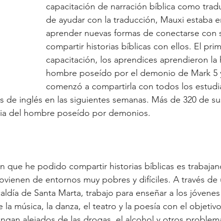
capacitación de narración bíblica como tra
de ayudar con la traducción, Mauxi estaba 
aprender nuevas formas de conectarse con 
compartir historias bíblicas con ellos. El prim
capacitación, los aprendices aprendieron la h
hombre poseído por el demonio de Mark 5 
comenzó a compartirla con todos los estudi
ses de inglés en las siguientes semanas. Más de 320 de su
oria del hombre poseído por demonios.
n que he podido compartir historias bíblicas es trabajan
vienen de entornos muy pobres y difíciles. A través de
aldía de Santa Marta, trabajo para enseñar a los jóvenes 
la música, la danza, el teatro y la poesía con el objetivo
ngan alejados de las drogas, el alcohol y otros problem