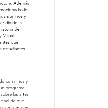
ductora. Además 
emocionada de 
sus alumnos y 
er día de la 
istoria del 
y Mauxi 
antes que 
s estudiantes 
do con niños y 
 un programa 
sobre las artes 
 final de que 
as sociales que 