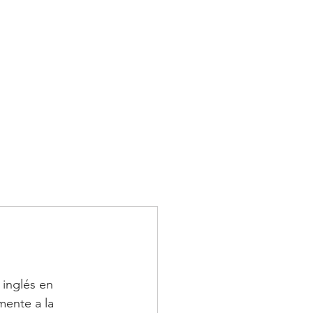
NOTICIAS
NOTICIAS
More
Seleccione el idioma
Google Translate no es
perfecto.
inglés en 
mente a la 