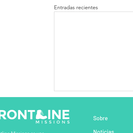
Entradas recientes
So
bre
Noti
cias