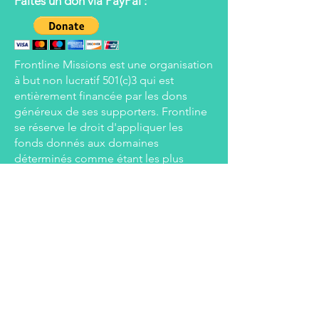
Faites un don via PayPal :
Frontline Missions est une organisation
à but non lucratif 501(c)3 qui est
entièrement financée par les dons
généreux de ses supporters. Frontline
se réserve le droit d'appliquer les
fonds donnés aux domaines
déterminés comme étant les plus
nécessiteux à ce moment-là, mais
s'efforcera d'honorer les souhaits de
tous les donateurs.
Faites un don via Every.org :
Faire un don