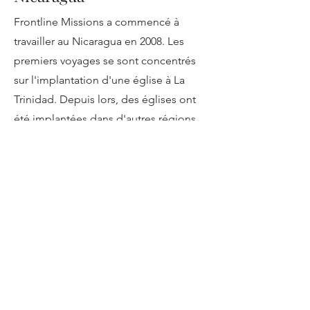
Frontline Missions a commencé à
travailler au Nicaragua en 2008. Les
premiers voyages se sont concentrés
sur l'implantation d'une église à La
Trinidad. Depuis lors, des églises ont
été implantées dans d'autres régions
du pays. Lors de la construction et de
l'établissement d'églises, une attention
est également accordée aux besoins
médicaux et aux soins aux enfants.
Lire la suite