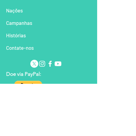
Nações
Campanhas
Histórias
Contate-nos
Doe via PayPal:
Frontline Missions é uma organização
sem fins lucrativos 501(c)3 que é
totalmente financiada por doações
generosas de seus apoiadores. A
Frontline reserva-se o direito de aplicar
os fundos doados às áreas