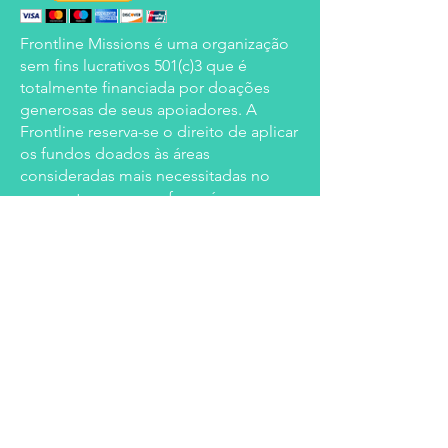
Frontline Missions é uma organização
sem fins lucrativos 501(c)3 que é
totalmente financiada por doações
generosas de seus apoiadores. A
Frontline reserva-se o direito de aplicar
os fundos doados às áreas
consideradas mais necessitadas no
momento, mas se esforçará para
honrar os desejos de todos os
doadores.
Doe através de Every.org:
Doar