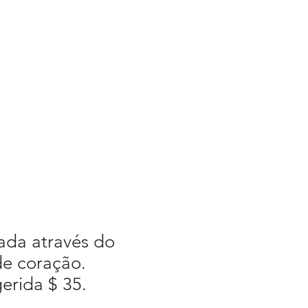
NOTICIAS
NOTICIAS
More
Selecione o idioma
O Google Tradutor não é
perfeito.
cada através do
de coração.
erida $ 35.