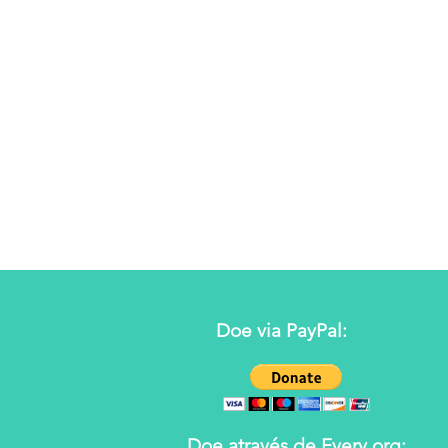
Doe via PayPal:
Doe através de Every.org: