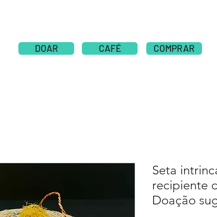
CERCA DE
New Page
NOTICIAS
NOTICIAS
DOAR
CAFÉ
COMPRAR
Seta intrin
recipiente 
Doação sug