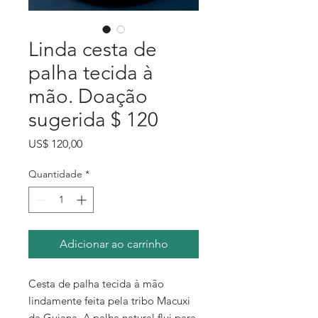
Linda cesta de
palha tecida à
mão. Doação
sugerida $ 120
Preço
US$ 120,00
Quantidade
*
Adicionar ao carrinho
Cesta de palha tecida à mão
lindamente feita pela tribo Macuxi
da Guiana. A palha natural flui para