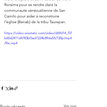
Roraima pour se rendre dans la 
communauté vénézuélienne de San 
Camilo pour aider à reconstruire 
l'église (Benab) de la tribu Taurepan.
https://video.wixstatic.com/video/d69d14_f37
b60d2411d4783bf3ad7224b89da55/720p/mp4
/file.mp4
Voir tout
Posts récents