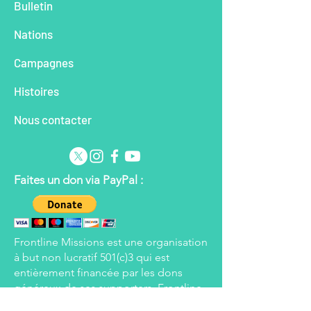
Bu
lletin
Ingarico marchent du
missionnaire da
Brésil au Venezuela !
communauté Piu
Na
tions
Wapishana).
Cam
pagnes
Histoires
Nous contacter
Faites un don via PayPal :
Frontline Missions est une organisation
à but non lucratif 501(c)3 qui est
entièrement financée par les dons
généreux de ses supporters. Frontline
se réserve le droit d'appliquer les