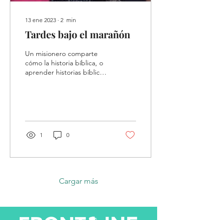
13 ene 2023
∙
2
min
Tardes bajo el marañón
Un misionero comparte
cómo la historia bíblica, o
aprender historias bíblicas
juntos y luego volver a
contarlas a otros, en Brasil
transform
1
0
Cargar más