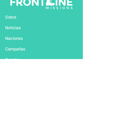
So
bre
Noti
cias
Naciones
Camp
añas
Cu
entos
Con
táctenos
Donar a través de PayPal:
Frontline Missions es una organización