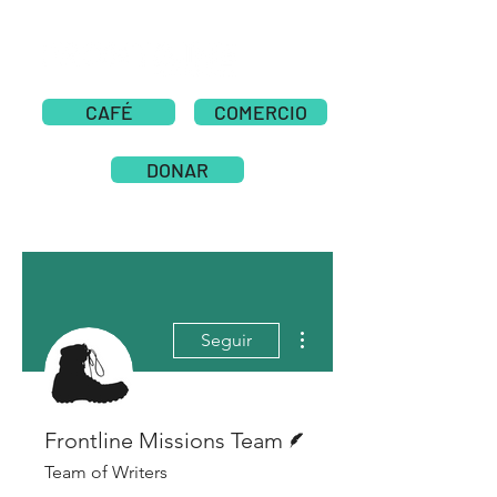
CAFÉ
COMERCIO
DONAR
Más acciones
Seguir
Escritor
Frontline Missions Team
Team of Writers